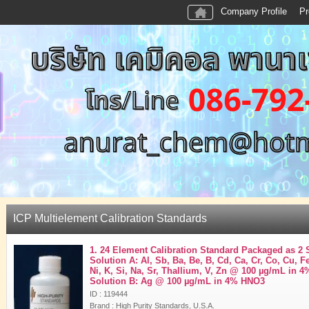
Company Profile
Pr
ICP Multielement Calibration Standards
1. 24 Element Calibration Standard Packaged as 2 
Solution A: Al, Sb, Ba, Be, B, Cd, Ca, Cr, Co, Cu, F
Ni, K, Si, Na, Sr, Thallium, V, Zn @ 100 µg/mL in 
Solution B: Ag @ 100 µg/mL in 4% HNO3
ID : 119444
Brand : High Purity Standards, U.S.A.