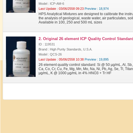
Model : ICP-AM-6
Last Update : 03/06/2558 09:23
Preview : 18,974
HPS Analytical Mixtures are designed to calibrate the instr
the analysis of geological, waste water, air particulates, so
Available in 100, 250 and 500 mL sizes
2. Original 26 element ICP Quality Control Standar
ID : 119531
Brand : High Purity Standards, U.S.A.
Model : QCS-26
Last Update : 05/06/2558 10:38
Preview : 19,895
26 element quality control standard: Si @ 50 µg/mL, Al, Sb,
Ca, Co, Cr, Cu, Fe, Mg, Mn, Mo, Na, Ni, Pb, Ag, Se, Tl, Tit
µg/mL, K @ 1000 µg/mL in 4% HNO3 + Tr HF