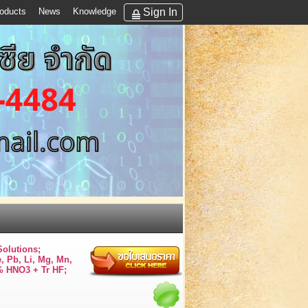
Sign In
oducts
News
Knowledge
Solutions;
e, Pb, Li, Mg, Mn,
4% HNO3 + Tr HF;