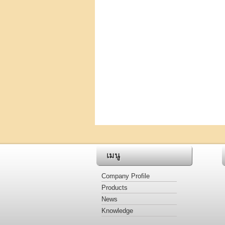
เมนู
Company Profile
Products
News
Knowledge