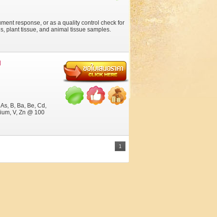
ument response, or as a quality control check for
ils, plant tissue, and animal tissue samples.
d
 As, B, Ba, Be, Cd,
anium, V, Zn @ 100
1